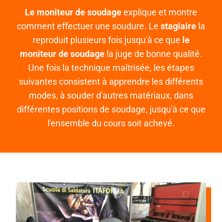
Le moniteur de soudage
explique et montre
comment effectuer une soudure. Le
stagiaire
la
reproduit plusieurs fois jusqu'à ce que
le
moniteur de soudage
la juge de bonne qualité.
Une fois la technique maîtrisée, les étapes
suivantes consistent à apprendre les différents
modes, à souder d'autres matériaux, dans
différentes positions de soudage, jusqu'à ce que
l'ensemble du cours soit achevé.