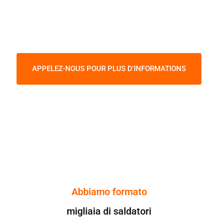
Suivez notre cours, obtenez votre permis et
trouvez un emploi dès maintenant !
APPELEZ-NOUS POUR PLUS D'INFORMATIONS
Abbiamo formato
migliaia di saldatori