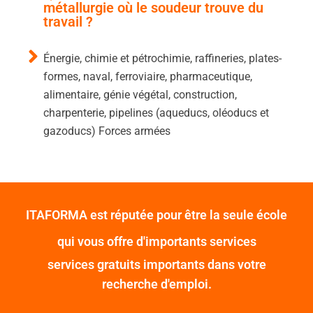
métallurgie où le soudeur trouve du
travail ?
Énergie, chimie et pétrochimie, raffineries, plates-
formes, naval, ferroviaire, pharmaceutique,
alimentaire, génie végétal, construction,
charpenterie, pipelines (aqueducs, oléoducs et
gazoducs) Forces armées
ITAFORMA est réputée pour être la seule école
qui vous offre d'importants services
services gratuits importants dans votre
recherche d'emploi.