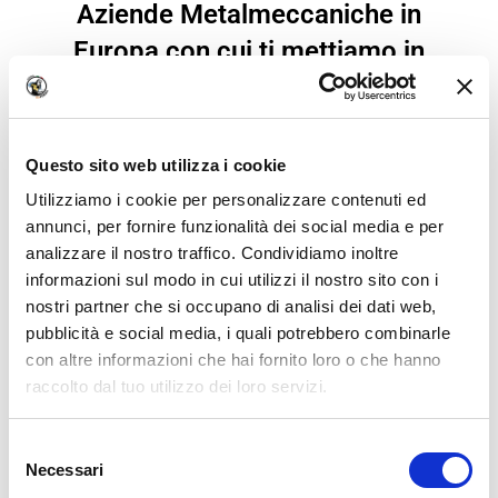
Aziende Metalmeccaniche in
Europa con cui ti mettiamo in
contatto appena finisci il corso per
trovare subito lavoro.
Questo sito web utilizza i cookie
Utilizziamo i cookie per personalizzare contenuti ed
annunci, per fornire funzionalità dei social media e per
analizzare il nostro traffico. Condividiamo inoltre
informazioni sul modo in cui utilizzi il nostro sito con i
nostri partner che si occupano di analisi dei dati web,
pubblicità e social media, i quali potrebbero combinarle
con altre informazioni che hai fornito loro o che hanno
raccolto dal tuo utilizzo dei loro servizi.
We work with
18 third parties
who may receive and
Selezione
process your information.
Necessari
del