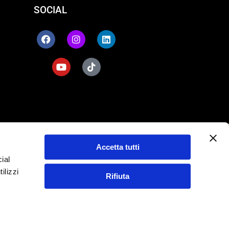
SOCIAL
i
Accetta tutti
ial
n tutta Italia.
ilizzi
Rifiuta
 i.v.