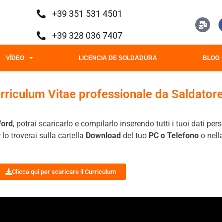
+39 351 531 4501
+39 328 036 7407
VÍDEO
LICENCIA DE SOLDADURA
BLOG
urriculum Vitae professionale da Saldator
ord
, potrai scaricarlo e compilarlo inserendo tutti i tuoi dati pers
 lo troverai sulla cartella
Download
del tuo
PC o Telefono
o nella
Clicca qui per scaricare il Curriculum