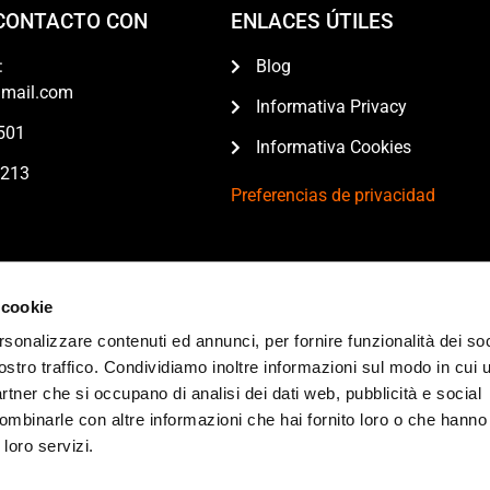
CONTACTO CON
ENLACES ÚTILES
:
Blog
gmail.com
Informativa Privacy
501
Informativa Cookies
 213
Preferencias de privacidad
ITAFORMA ® SRL UNIPERSONALE – © 2026 tutti i diritti riservat
 cookie
rsonalizzare contenuti ed annunci, per fornire funzionalità dei soc
ipa di Porta Ticinese 19, 20143 Milano (MI). Sedi di formazione: i
ostro traffico. Condividiamo inoltre informazioni sul modo in cui ut
partner che si occupano di analisi dei dati web, pubblicità e social
A 12466190969 | REA: MI-2663660 | Capitale sociale: €10.000,00
ombinarle con altre informazioni che hai fornito loro o che hanno
 loro servizi.