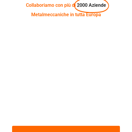
Collaboriamo con più di
2000 Aziende
Metalmeccaniche in tutta Europa
QUER ENCONTRAR UM
EMPREGO NO SECTOR DA
ENGENHARIA?
Faça o nosso curso, obtenha a sua carta de
condução e encontre um emprego agora!