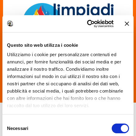
Questo sito web utilizza i cookie
Utilizziamo i cookie per personalizzare contenuti ed
Somos a única escola de soldadura em Itália a ter
annunci, per fornire funzionalità dei social media e per
instrutores classificados no pódio da mais importante
analizzare il nostro traffico. Condividiamo inoltre
competição de soldadura:
"As Olimpíadas Italianas de
informazioni sul modo in cui utilizzi il nostro sito con i
Soldadura
".
nostri partner che si occupano di analisi dei dati web,
pubblicità e social media, i quali potrebbero combinarle
con altre informazioni che hai fornito loro o che hanno
raccolto dal tuo utilizzo dei loro servizi.
We work with
18 third parties
who may receive and
Selezione
process your information.
Necessari
del