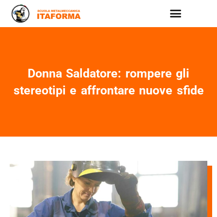
Donna Saldatore: rompere gli
stereotipi e affrontare nuove sfide