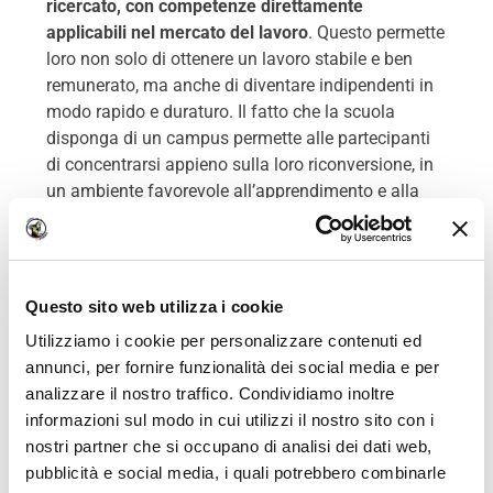
ricercato, con competenze direttamente
applicabili nel mercato del lavoro
. Questo permette
loro non solo di ottenere un lavoro stabile e ben
remunerato, ma anche di diventare indipendenti in
modo rapido e duraturo. Il fatto che la scuola
disponga di un campus permette alle partecipanti
di concentrarsi appieno sulla loro riconversione, in
un ambiente favorevole all’apprendimento e alla
concentrazione.
Questo modello di formazione accelerata ha dato i
suoi frutti: molte donne saldatore che hanno
Questo sito web utilizza i cookie
seguito questi programmi sono riuscite a ottenere
Utilizziamo i cookie per personalizzare contenuti ed
posizioni di saldatori qualificate in settori diversi,
annunci, per fornire funzionalità dei social media e per
come la costruzione navale, il nucleare o la
analizzare il nostro traffico. Condividiamo inoltre
metallurgia. Così facendo, hanno potuto
informazioni sul modo in cui utilizzi il nostro sito con i
beneficiare di un miglioramento significativo del
nostri partner che si occupano di analisi dei dati web,
loro tenore di vita in poco tempo, accedendo a
pubblicità e social media, i quali potrebbero combinarle
mestieri stabili e ben retribuiti, spesso in settori in