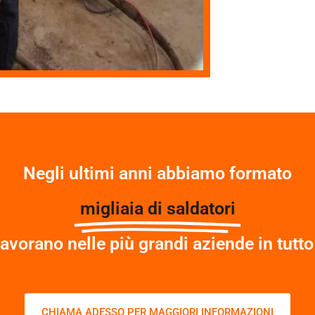
Negli ultimi anni abbiamo formato
migliaia di saldatori
lavorano nelle più grandi aziende in tutto
CHIAMA ADESSO PER MAGGIORI INFORMAZIONI