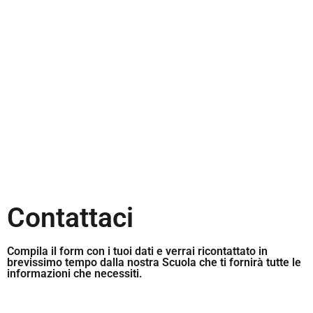
"LA GABBIA DEL SALDATORE"
ITAFORMA ha inventato e realizzato l'esercizio
di saldatura più difficile al mondo!
CLICCA E SCOPRI DI PIÙ SULLA GABBIA
Contattaci
Compila il form con i tuoi dati e verrai ricontattato in
brevissimo tempo dalla nostra Scuola che ti fornirà tutte le
informazioni che necessiti.