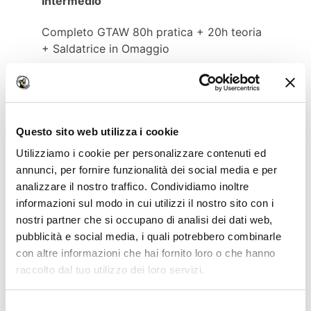
Intermedio
Completo GTAW 80h pratica + 20h teoria
+ Saldatrice in Omaggio
Corso Saldatore TIG
Completo
Completo GTAW 96h pratica + 20h teoria
Questo sito web utilizza i cookie
+ Saldatrice in Omaggio
Utilizziamo i cookie per personalizzare contenuti ed
annunci, per fornire funzionalità dei social media e per
analizzare il nostro traffico. Condividiamo inoltre
Corso Saldatore TIG
informazioni sul modo in cui utilizzi il nostro sito con i
SUPER COMPLETO
nostri partner che si occupano di analisi dei dati web,
pubblicità e social media, i quali potrebbero combinarle
Completo GTAW 112h pratica + 25h teoria
con altre informazioni che hai fornito loro o che hanno
+ Saldatrice in Omaggio
raccolto dal tuo utilizzo dei loro servizi.
Corso saldatore Filo continuo
Base
We work with
18 third parties
who may receive and
Selezione