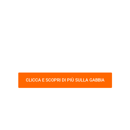
"LA GABBIA DEL
SALDATORE"
ITAFORMA ha inventato e realizzato
l'esercizio di saldatura più difficile al
mondo!
CLICCA E SCOPRI DI PIÙ SULLA GABBIA