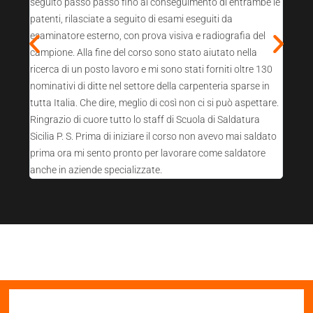
seguito passo passo fino al conseguimento di entrambe le
patenti, rilasciate a seguito di esami eseguiti da
esaminatore esterno, con prova visiva e radiografia del
campione. Alla fine del corso sono stato aiutato nella
ricerca di un posto lavoro e mi sono stati forniti oltre 130
nominativi di ditte nel settore della carpenteria sparse in
tutta Italia. Che dire, meglio di così non ci si può aspettare.
Ringrazio di cuore tutto lo staff di Scuola di Saldatura
Sicilia P. S. Prima di iniziare il corso non avevo mai saldato
prima ora mi sento pronto per lavorare come saldatore
anche in aziende specializzate.