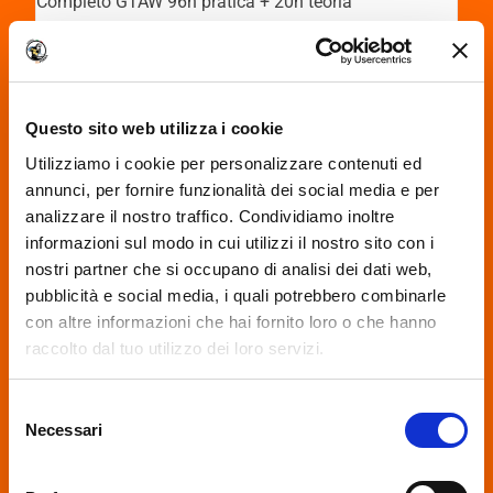
Completo GTAW 96h pratica + 20h teoria
+ Saldatrice in Omaggio
CORSO SALDATORE TIG
Questo sito web utilizza i cookie
SUPER COMPLETO
Completo GTAW 112h pratica + 25h teoria
Utilizziamo i cookie per personalizzare contenuti ed
+ Saldatrice in Omaggio
annunci, per fornire funzionalità dei social media e per
analizzare il nostro traffico. Condividiamo inoltre
informazioni sul modo in cui utilizzi il nostro sito con i
CORSO SALDATORE FILO CONTINUO
nostri partner che si occupano di analisi dei dati web,
BASE
pubblicità e social media, i quali potrebbero combinarle
Corso Mig Mag 40h pratica + 10h teoria
con altre informazioni che hai fornito loro o che hanno
raccolto dal tuo utilizzo dei loro servizi.
CORSO SALDATORE FILO CONTINUO
We work with
18 third parties
who may receive and
Selezione
INTERMEDIO
process your information.
Necessari
del
Corso Mig Mag 80h pratica + 20h teoria
consenso