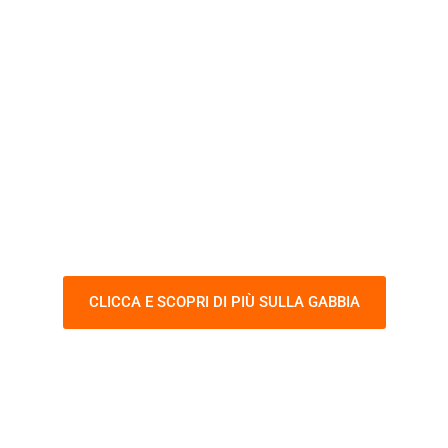
"LA GABBIA DEL
SALDATORE"
ITAFORMA ha inventato e realizzato
l'esercizio di saldatura più difficile al
mondo!
CLICCA E SCOPRI DI PIÙ SULLA GABBIA