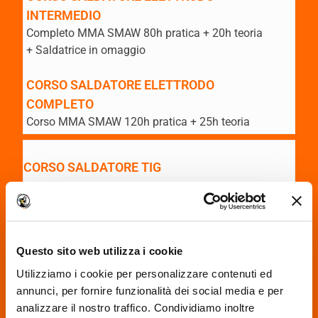
INTERMEDIO
Completo MMA SMAW 80h pratica + 20h teoria
+ Saldatrice in omaggio
CORSO SALDATORE ELETTRODO
COMPLETO
Corso MMA SMAW 120h pratica + 25h teoria
CORSO SALDATORE TIG
BASE
Corso GTAW 40h pratica + 10h teoria
Questo sito web utilizza i cookie
CORSO SALDATORE TIG
INTERMEDIO
Utilizziamo i cookie per personalizzare contenuti ed
Completo GTAW 80h pratica + 20h teoria
annunci, per fornire funzionalità dei social media e per
+ Saldatrice in Omaggio
analizzare il nostro traffico. Condividiamo inoltre