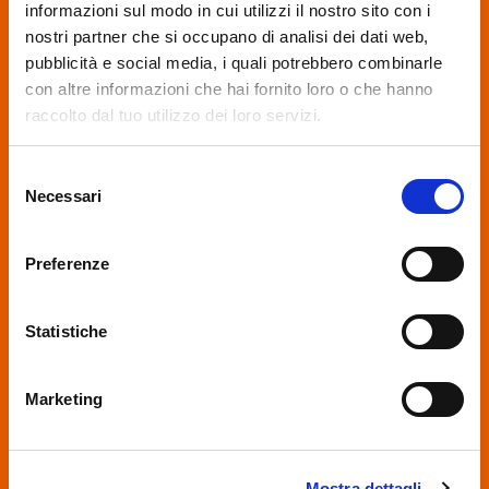
informazioni sul modo in cui utilizzi il nostro sito con i
nostri partner che si occupano di analisi dei dati web,
CORSO SALDATORE TIG
pubblicità e social media, i quali potrebbero combinarle
COMPLETO
con altre informazioni che hai fornito loro o che hanno
Completo GTAW 96h pratica + 20h teoria
raccolto dal tuo utilizzo dei loro servizi.
+ Saldatrice in Omaggio
We work with
18 third parties
who may receive and
Selezione
process your information.
CORSO SALDATORE TIG
Necessari
del
SUPER COMPLETO
consenso
Completo GTAW 112h pratica + 25h teoria
Preferenze
+ Saldatrice in Omaggio
Statistiche
CORSO SALDATORE FILO CONTINUO
BASE
Marketing
Corso Mig Mag 40h pratica + 10h teoria
CORSO SALDATORE FILO CONTINUO
Mostra dettagli