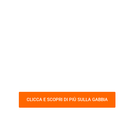
"LA GABBIA DEL
SALDATORE"
ITAFORMA ha inventato e realizzato
l'esercizio di saldatura più difficile al
mondo!
CLICCA E SCOPRI DI PIÙ SULLA GABBIA