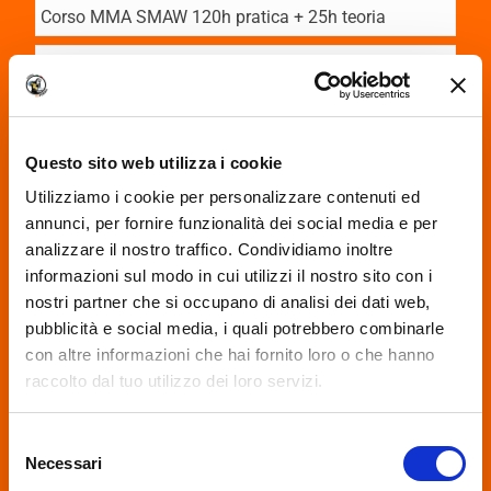
Corso MMA SMAW 120h pratica + 25h teoria
CORSO SALDATORE TIG
BASE
Corso GTAW 40h pratica + 10h teoria
Questo sito web utilizza i cookie
Utilizziamo i cookie per personalizzare contenuti ed
CORSO SALDATORE TIG
annunci, per fornire funzionalità dei social media e per
INTERMEDIO
analizzare il nostro traffico. Condividiamo inoltre
informazioni sul modo in cui utilizzi il nostro sito con i
Completo GTAW 80h pratica + 20h teoria
nostri partner che si occupano di analisi dei dati web,
+ Saldatrice in Omaggio
pubblicità e social media, i quali potrebbero combinarle
con altre informazioni che hai fornito loro o che hanno
CORSO SALDATORE TIG
raccolto dal tuo utilizzo dei loro servizi.
COMPLETO
Completo GTAW 96h pratica + 20h teoria
We work with
18 third parties
who may receive and
+ Saldatrice in Omaggio
Selezione
process your information.
Necessari
del