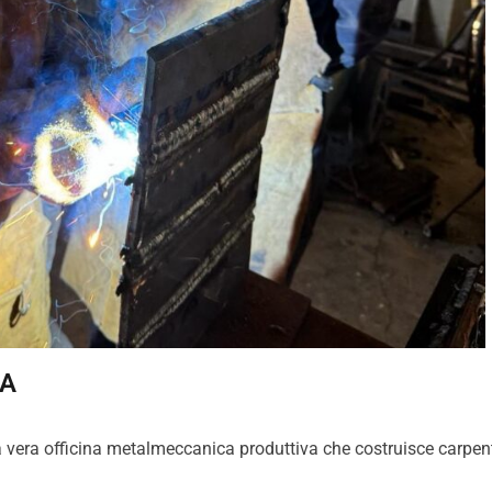
MA
 vera officina metalmeccanica produttiva che costruisce carpenter