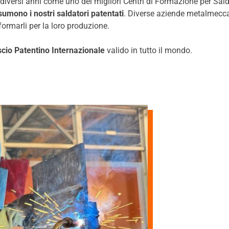
a diversi anni come uno dei migliori Centri di Formazione per Sal
umono i nostri saldatori patentati
. Diverse aziende metalmeccan
 formarli per la loro produzione.
scio Patentino Internazionale
valido in tutto il mondo.