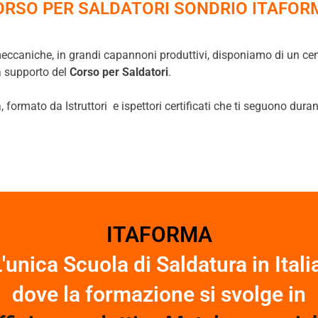
ORSO PER SALDATORI SONDRIO ITAFOR
eccaniche, in grandi capannoni produttivi, disponiamo di un centi
a supporto del
Corso per Saldatori
.
formato da Istruttori e ispettori certificati che ti seguono duran
ITAFORMA
'unica Scuola di Saldatura in Itali
dove la formazione si svolge in