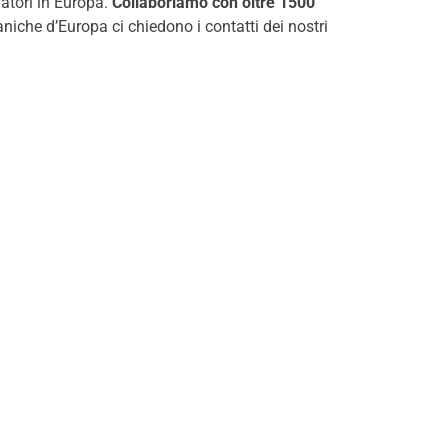
datori in Europa.
Collaboriamo con oltre 1500
iche d’Europa ci chiedono i contatti dei nostri