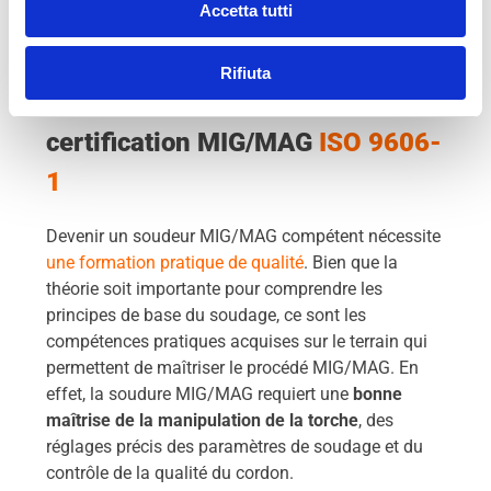
Accetta tutti
7. L’importance de la formation
Rifiuta
pratique pour obtenir une
certification MIG/MAG
ISO 9606-
1
Devenir un soudeur MIG/MAG compétent nécessite
une formation pratique de qualité
. Bien que la
théorie soit importante pour comprendre les
principes de base du soudage, ce sont les
compétences pratiques acquises sur le terrain qui
permettent de maîtriser le procédé MIG/MAG. En
effet, la soudure MIG/MAG requiert une
bonne
maîtrise de la manipulation de la torche
, des
réglages précis des paramètres de soudage et du
contrôle de la qualité du cordon.