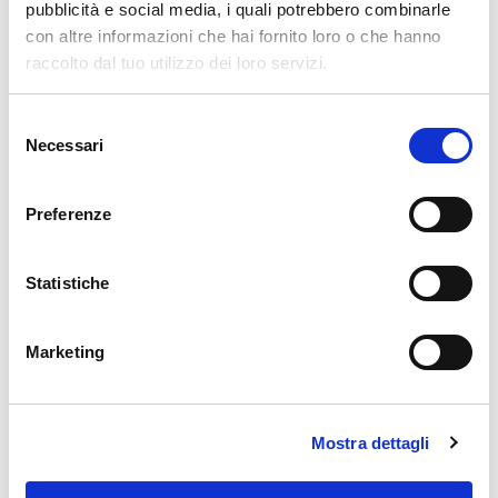
pubblicità e social media, i quali potrebbero combinarle
pièces dans des machines industrielles
con altre informazioni che hai fornito loro o che hanno
complexes.
raccolto dal tuo utilizzo dei loro servizi.
We work with
18 third parties
who may receive and
Selezione
process your information.
Necessari
del
consenso
Preferenze
Statistiche
Marketing
Mostra dettagli