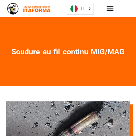
IT
Soudure au fil continu MIG/MAG