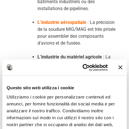
bâtiments industriels ou des
installations de pipelines.
L’industrie aérospatiale
: La précision
de la soudure MIG/MAG est très prisée
pour assembler des composants
d’avions et de fusées.
L’industrie du matériel agricole
: La
soudure MIG/MAG est également
utilisée dans la fabrication et la
réparation de machines agricoles,
notamment pour les structures en
Questo sito web utilizza i cookie
acier.
Utilizziamo i cookie per personalizzare contenuti ed
annunci, per fornire funzionalità dei social media e per
Le secteur de la fabrication de
analizzare il nostro traffico. Condividiamo inoltre
machines
: Grâce à sa capacité à
informazioni sul modo in cui utilizzi il nostro sito con i
souder différents types de métaux, le
nostri partner che si occupano di analisi dei dati web,
procédé est idéal pour l’assemblage de