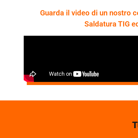
Guarda il video di un nostro 
Saldatura TIG e
T