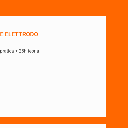
E ELETTRODO
atica + 25h teoria