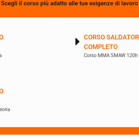
Scegli il corso più adatto alle tue esigenze di lavoro
O
CORSO SALDATOR
COMPLETO
a
Corso MMA SMAW 120h pr
O
eoria