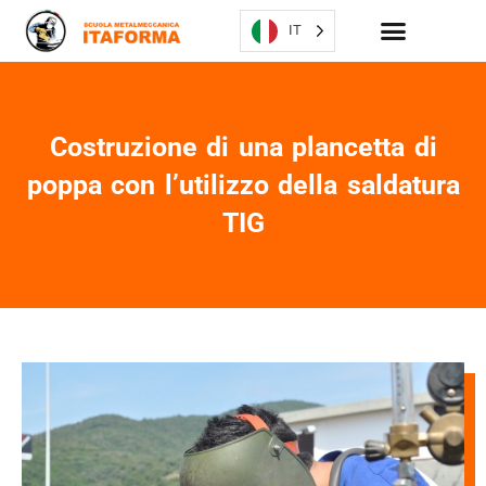
IT
Costruzione di una plancetta di
poppa con l’utilizzo della saldatura
TIG