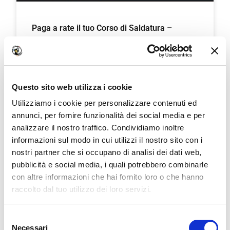
Paga a rate il tuo Corso di Saldatura –
Finanziamenti per Corsi di Metalmeccanica
LEGGI TUTTO »
Questo sito web utilizza i cookie
Utilizziamo i cookie per personalizzare contenuti ed
annunci, per fornire funzionalità dei social media e per
analizzare il nostro traffico. Condividiamo inoltre
informazioni sul modo in cui utilizzi il nostro sito con i
nostri partner che si occupano di analisi dei dati web,
pubblicità e social media, i quali potrebbero combinarle
con altre informazioni che hai fornito loro o che hanno
raccolto dal tuo utilizzo dei loro servizi.
We work with
18 third parties
who may receive and
Selezione
Il nuovo Corso Saldatura Itaforma completo
process your information.
Necessari
del